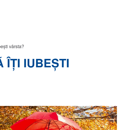
bești vârsta?
ÎȚI IUBEȘTI