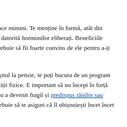
ace minuni. Te menține în formă, atât din
t datorită hormonilor eliberați. Beneficiile
rebuie să fii foarte convins de ele pentru a-ți
șitul la pensie, te poți bucura de un program
iții fizice. E important să nu începi în forță
u a devenit fragil și
predispus rănilor sau
ebuie să te asiguri că îl obișnuiești încet încet