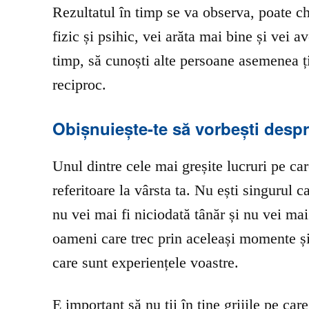
Rezultatul în timp se va observa, poate ch
fizic și psihic, vei arăta mai bine și vei 
timp, să cunoști alte persoane asemenea ți
reciproc.
Obișnuiește-te să vorbești despr
Unul dintre cele mai greșite lucruri pe care
referitoare la vârsta ta. Nu ești singurul c
nu vei mai fi niciodată tânăr și nu vei ma
oameni care trec prin aceleași momente și 
care sunt experiențele voastre.
E important să nu ții în tine grijile pe care