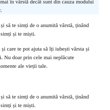
 mai în vârstă decât sunt din cauza modului
.
 și să te simți de o anumită vârstă, ținând
simți și te miști.
și care te pot ajuta să îți iubești vârsta și
ui. Nu doar prin cele mai neplăcute
omente ale vieții tale.
 și să te simți de o anumită vârstă, ținând
simți și te miști.