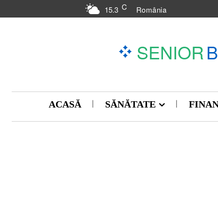
C
15.3
România
SENIOR
ACASĂ
SĂNĂTATE
FINA